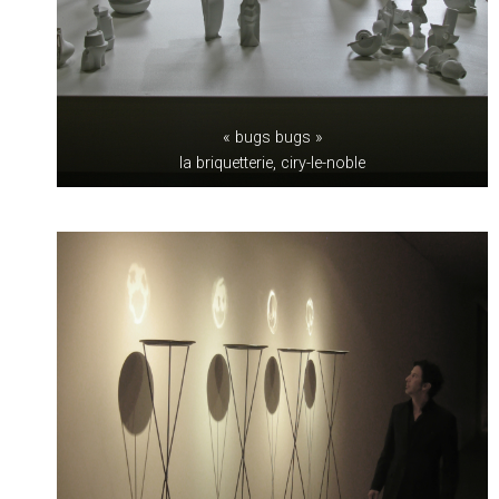
« bugs bugs »
la briquetterie, ciry-le-noble