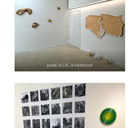
poaa, le LAC à hautecour