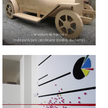
« la voiture de françis »
route paris/jura (apollinaire, picabia, duchamp)